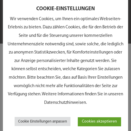
Ihrer Persönlichkeit und Ihrem Alltag passen. Dabei achten
COOKIE-EINSTELLUNGEN
wir auf Gesichtsform, Proportionen und Teint – für eine
Wir verwenden Cookies, um Ihnen ein optimales Webseiten-
Brille, die jeden Augenblick perfekt unterstreicht.
Erlebnis zu bieten. Dazu zählen Cookies, die für den Betrieb der
Seite und für die Steuerung unserer kommerziellen
Unternehmensziele notwendig sind, sowie solche, die lediglich
zu anonymen Statistikzwecken, für Komforteinstellungen oder
UNSERE
zur Anzeige personalisierter Inhalte genutzt werden. Sie
MARKENVIELFALT
können selbst entscheiden, welche Kategorien Sie zulassen
möchten. Bitte beachten Sie, dass auf Basis Ihrer Einstellungen
womöglich nicht mehr alle Funktionalitäten der Seite zur
Ob Trendbrillen von Ray-Ban, farbenfrohe Designs von etnia
Verfügung stehen. Weitere Informationen finden Sie in unseren
Barcelona, starke Marken wie Boss oder ausdrucksstarke
Datenschutzhinweisen.
Highlights von CAZAL: Unsere Markenwelt ist groß und
vielfältig. Neben bekannten Marken haben wir dabei auch
Cookies akzeptieren
Cookie Einstellungen anpassen
immer wieder echte Geheimtipps auf Lager, die man nicht