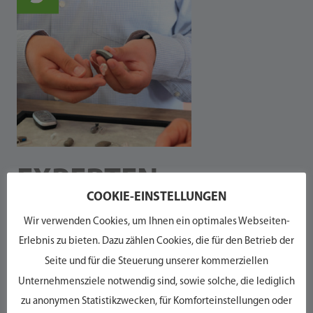
EXPERTEN­
COOKIE-EINSTELLUNGEN
BERATUNG
Wir verwenden Cookies, um Ihnen ein optimales Webseiten-
Erlebnis zu bieten. Dazu zählen Cookies, die für den Betrieb der
Auf Basis der Ergebnisse empfehlen wir Ihnen Ihr optimales
Seite und für die Steuerung unserer kommerziellen
Hörsystem. Dabei haben Sie die Wahl zwischen
Unternehmensziele notwendig sind, sowie solche, die lediglich
verschiedenen Preisstufen und Modellen.
zu anonymen Statistikzwecken, für Komforteinstellungen oder