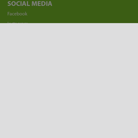
SOCIAL MEDIA
Facebook
Instagram
YouTube
KONTAKT
0541 – 25355
info@krause-optik.de
Georgstraße 9, 49074 Osnabrück
Datenschutz
|
Impressum