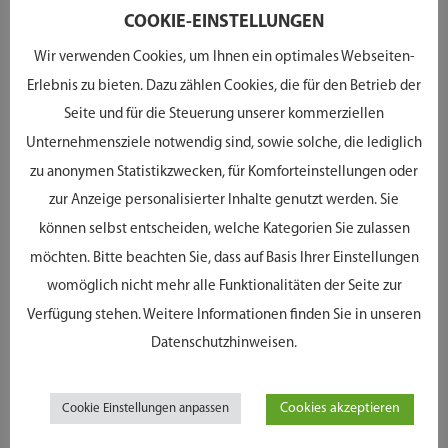
COOKIE-EINSTELLUNGEN
Wir verwenden Cookies, um Ihnen ein optimales Webseiten-
Erlebnis zu bieten. Dazu zählen Cookies, die für den Betrieb der
JETZT ONLINE
Seite und für die Steuerung unserer kommerziellen
Unternehmensziele notwendig sind, sowie solche, die lediglich
TERMIN
zu anonymen Statistikzwecken, für Komforteinstellungen oder
zur Anzeige personalisierter Inhalte genutzt werden. Sie
VEREINBAREN
können selbst entscheiden, welche Kategorien Sie zulassen
möchten. Bitte beachten Sie, dass auf Basis Ihrer Einstellungen
Persönliche Beratung – stressfrei. Buchen
womöglich nicht mehr alle Funktionalitäten der Seite zur
Sie online Ihren Termin bei uns vor Ort
Verfügung stehen. Weitere Informationen finden Sie in unseren
und genießen Sie kompetente Beratung,
Datenschutzhinweisen.
indivuelle Brillenmode und moderne
Hörakustik und zwar ganz komfortabel
Cookies akzeptieren
Cookie Einstellungen anpassen
mit einer Terminvereinbarung von