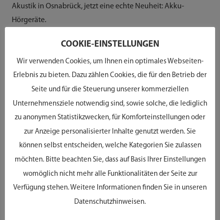
Akustik in Osnabrück, jetzt eine echte Neuheit: Akku-
Hörgeräte.
COOKIE-EINSTELLUNGEN
WIE FUNKTIONIERT
Wir verwenden Cookies, um Ihnen ein optimales Webseiten-
DIE AKKU-
Erlebnis zu bieten. Dazu zählen Cookies, die für den Betrieb der
Seite und für die Steuerung unserer kommerziellen
TECHNOLOGIE?
Unternehmensziele notwendig sind, sowie solche, die lediglich
zu anonymen Statistikzwecken, für Komforteinstellungen oder
Die Hörgeräte werden einfach in eine passende Ladestation
zur Anzeige personalisierter Inhalte genutzt werden. Sie
gesteckt, ähnlich wie bei kabellosen Kopfhörern. Über Nacht
können selbst entscheiden, welche Kategorien Sie zulassen
geladen, bieten sie Ihnen den ganzen Tag über perfekten
möchten. Bitte beachten Sie, dass auf Basis Ihrer Einstellungen
Klang. Der lästige Batteriewechsel gehört somit der
womöglich nicht mehr alle Funktionalitäten der Seite zur
Vergangenheit an.
Verfügung stehen. Weitere Informationen finden Sie in unseren
Datenschutzhinweisen.
Für welche Hörgerätetypen ist die Akku-Technologie
verfügbar?