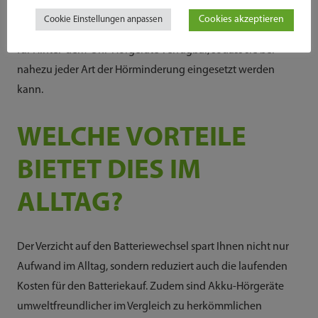
Cookies akzeptieren
Cookie Einstellungen anpassen
Die neue Akku-Technologie ist sowohl für Im-Ohr- als auch
für Hinter-dem-Ohr-Hörgeräte verfügbar, sodass sie bei
nahezu jeder Art der Hörminderung eingesetzt werden
kann.
WELCHE VORTEILE
BIETET DIES IM
ALLTAG?
Der Verzicht auf den Batteriewechsel spart Ihnen nicht nur
Aufwand im Alltag, sondern reduziert auch die laufenden
Kosten für den Batteriekauf. Zudem sind Akku-Hörgeräte
umweltfreundlicher im Vergleich zu herkömmlichen